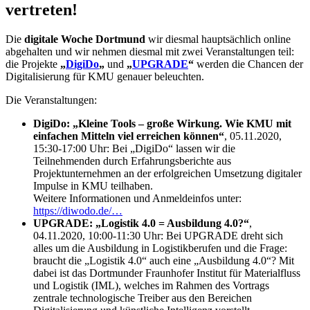
vertreten!
Die
digitale Woche Dortmund
wir diesmal hauptsächlich online
abgehalten und wir nehmen diesmal mit zwei Veranstaltungen teil:
die Projekte
„
DigiDo
„
und
„
UPGRADE
“
werden die Chancen der
Digitalisierung für KMU genauer beleuchten.
Die Veranstaltungen:
DigiDo:
„Kleine Tools – große Wirkung. Wie KMU mit
einfachen Mitteln viel erreichen können“
, 05.11.2020,
15:30-17:00 Uhr: Bei „DigiDo“ lassen wir die
Teilnehmenden durch Erfahrungsberichte aus
Projektunternehmen an der erfolgreichen Umsetzung digitaler
Impulse in KMU teilhaben.
Weitere Informationen und Anmeldeinfos unter:
https://diwodo.de/…
UPGRADE:
„Logistik 4.0 = Ausbildung 4.0?“
,
04.11.2020, 10:00-11:30 Uhr: Bei UPGRADE dreht sich
alles um die Ausbildung in Logistikberufen und die Frage:
braucht die „Logistik 4.0“ auch eine „Ausbildung 4.0“? Mit
dabei ist das Dortmunder Fraunhofer Institut für Materialfluss
und Logistik (IML), welches im Rahmen des Vortrags
zentrale technologische Treiber aus den Bereichen