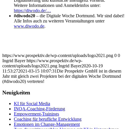
Digitalisierung und künstliche Intelligenz vorstellt.
Weitere Informationen und Anmeldeinfos unter:
https://diwodo.de/…
#diwodo20
– die Digitale Woche Dortmund. Wir sind dabei!
Alle Infos auch zu weiteren Veranstaltungen unter
www.diwodo.de
.
https://www.prospektiv.de/wp-content/uploads/logo2021.png
0
0
Ingrid Bayer
https://www.prospektiv.de/wp-
content/uploads/logo2021.png
Ingrid Bayer
2020-10-19
11:53:27
2021-03-15 10:07:31
Die Prospektiv GmbH ist in diesem
Jahr mit gleich zwei Projekten bei der digitalen Woche Dortmund
(#diwodo20) vertreten!
Neuigkeiten
KI für Social Media
INQA-Coaching-Förderung
Empowerment-Trainings
Coaching für berufliche Entwicklung
Emotionen im Change-Management