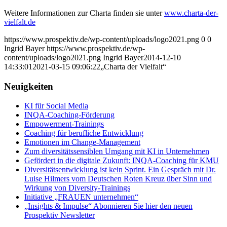
Weitere Informationen zur Charta finden sie unter
www.charta-der-
vielfalt.de
https://www.prospektiv.de/wp-content/uploads/logo2021.png
0
0
Ingrid Bayer
https://www.prospektiv.de/wp-
content/uploads/logo2021.png
Ingrid Bayer
2014-12-10
14:33:01
2021-03-15 09:06:22
„Charta der Vielfalt“
Neuigkeiten
KI für Social Media
INQA-Coaching-Förderung
Empowerment-Trainings
Coaching für berufliche Entwicklung
Emotionen im Change-Management
Zum diversitätssensiblen Umgang mit KI in Unternehmen
Gefördert in die digitale Zukunft: INQA-Coaching für KMU
Diversitätsentwicklung ist kein Sprint. Ein Gespräch mit Dr.
Luise Hilmers vom Deutschen Roten Kreuz über Sinn und
Wirkung von Diversity-Trainings
Initiative „FRAUEN unternehmen“
„Insights & Impulse“ Abonnieren Sie hier den neuen
Prospektiv Newsletter