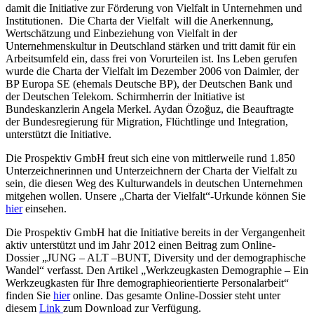
damit die Initiative zur Förderung von Vielfalt in Unternehmen und
Institutionen. Die Charta der Vielfalt will die Anerkennung,
Wertschätzung und Einbeziehung von Vielfalt in der
Unternehmenskultur in Deutschland stärken und tritt damit für ein
Arbeitsumfeld ein, dass frei von Vorurteilen ist. Ins Leben gerufen
wurde die Charta der Vielfalt im Dezember 2006 von Daimler, der
BP Europa SE (ehemals Deutsche BP), der Deutschen Bank und
der Deutschen Telekom. Schirmherrin der Initiative ist
Bundeskanzlerin Angela Merkel. Aydan Özoğuz, die Beauftragte
der Bundesregierung für Migration, Flüchtlinge und Integration,
unterstützt die Initiative.
Die Prospektiv GmbH freut sich eine von mittlerweile rund 1.850
Unterzeichnerinnen und Unterzeichnern der Charta der Vielfalt zu
sein, die diesen Weg des Kulturwandels in deutschen Unternehmen
mitgehen wollen. Unsere „Charta der Vielfalt“-Urkunde können Sie
hier
einsehen.
Die Prospektiv GmbH hat die Initiative bereits in der Vergangenheit
aktiv unterstützt und im Jahr 2012 einen Beitrag zum Online-
Dossier „JUNG – ALT –BUNT, Diversity und der demographische
Wandel“ verfasst. Den Artikel „Werkzeugkasten Demographie – Ein
Werkzeugkasten für Ihre demographieorientierte Personalarbeit“
finden Sie
hier
online. Das gesamte Online-Dossier steht unter
diesem
Link
zum Download zur Verfügung.