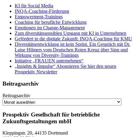
KI für Social Media
INQA-Coaching-Förderung
Empowerment-Trainings
Coaching für berufliche Entwicklung
Emotionen im Change-Management
Zum diversitätssensiblen Umgang mit KI in Unternehmen
Gefördert in die digitale Zukunft: INQA-Coaching für KMU
Diversitätsentwicklung ist kein Sprint. Ein Gespräch mit Dr.
Luise Hilmers vom Deutschen Roten Kreuz über Sinn und
Wirkung von Diversity-Trainings
Initiative „FRAUEN unternehmen“
„Insights & Impulse“ Abonnieren Sie hier den neuen
Prospektiv Newsletter
Beitragsarchiv
Beitragsarchiv
Prospektiv Gesellschaft für betriebliche
Zukunftsgestaltungen mbH
Kleppingstr. 20, 44135 Dortmund