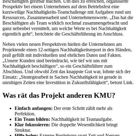
Beschäftigten greifbar machen. Um dies zu erreichen, organisierte
Prospektiv bei einem Unternehmen auf dem Betriebsfest eine
kurzweilige Nachhaltigkeits-Teamchallenge mit Aufgaben rund um
Ressourcen, Zusammenarbeit und Unternehmenswerte. „Das hat die
Beschäftigten als Team wirklich nochmal zusammengebracht und
ganz nebenbei vermittelt, um welche Werte es bei Nachhaltigkeit
eigentlich geht“, berichtete die Geschäftsführung im Anschluss.
Neben vielen neuen Perspektiven hielten die Unternehmen am
Projektende einen 12-seitigen Nachhaltigkeitsreport in den Händen,
prall gefüllt mit individuellen und ehrlichen Daten und Fakten.
„Unsere Kunden sind beeindruckt, wie tief wir uns mit
Nachhaltigkeit beschäftigen“, so ein Geschäftsführer zum
Abschluss. Und obwohl Zeit das knappste Gut war, lohnte sich der
Einsatz: „Strategiearbeit in Sachen Nachhaltigkeit ist gerade in
unruhigen Zeiten eine Investition in Zukunftsfähigkeit“, betont Link.
Was rät das Projekt anderen KMU?
Einfach anfangen:
Der erste Schritt zählt mehr als
Perfektion.
Ein Team bilden:
Nachhaltigkeit ist Teamaufgabe.
Klar fokussieren:
Die doppelte Wesentlichkeit bringt
Struktur.
Hilfe holen:
Externe Begleitung spart Zeit und Nerven.