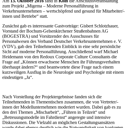
Am
13. Oktober 2016
fand in
Köln
die Abschlussveranstaltung
zum Projekt „Migema – Moderne Personalführung in
Verkehrsunternehmen – wertschöpfend und gesund für Mitarbeiter/-
innen und Betriebe“ statt.
Zunächst gab es interessante Gastvorträge: Gisbert Schlotzhauer,
Vorstand der Bochum-Gelsenkirchener Straßenbahnen AG
(BOGESTRA) und Vorsitzender des Ausschusses für
Personalwesen des Verband Deutscher Verkehrsunternehmen e. V.
(VDV), gab den Teilnehmenden Einblick in eine sehr persönliche
Sicht auf moderne Personalführung. Anschließend warf Michael
Heidemann von den Redoux Corporate Culture Consultants die
Frage auf „Können erwachsene Menschen ihr Führungsverhalten
überhaupt ändern?“ und beantwortete diese Frage nach einem
kurzweiligen Ausflug in die Neurologie und Psychologie mit einem
eindeutigen „Ja“.
Nach Vorstellung der Projektergebnisse fanden sich die
Teilnehmenden in Thementischen zusammen, die von Vertreter/-
innen der Modellunternehmen moderiert wurden. Dabei gab es zu
den drei Themen „Mischarbeit“, „Führen in Teilzeit“ und
„Betreuungsmodelle im Fahrdienst“ angeregte und intensive
Diskussionen. Die Vielzahl an möglichen Gestaltungsansätzen
wurde dabei ebenso deutlich wie die Notwendigkeit von konkreten