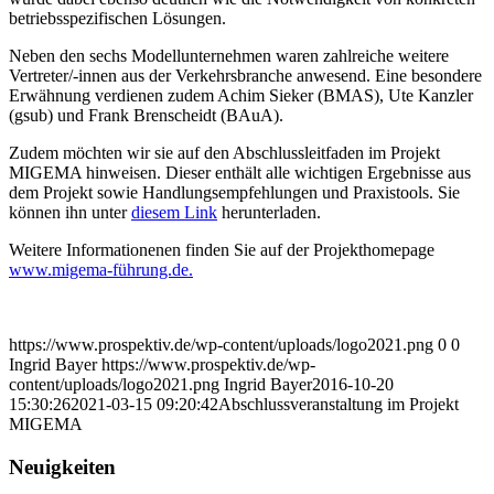
betriebsspezifischen Lösungen.
Neben den sechs Modellunternehmen waren zahlreiche weitere
Vertreter/-innen aus der Verkehrsbranche anwesend. Eine besondere
Erwähnung verdienen zudem Achim Sieker (BMAS), Ute Kanzler
(gsub) und Frank Brenscheidt (BAuA).
Zudem möchten wir sie auf den Abschlussleitfaden im Projekt
MIGEMA hinweisen. Dieser enthält alle wichtigen Ergebnisse aus
dem Projekt sowie Handlungsempfehlungen und Praxistools. Sie
können ihn unter
diesem Link
herunterladen.
Weitere Informationenen finden Sie auf der Projekthomepage
www.migema-führung.de.
https://www.prospektiv.de/wp-content/uploads/logo2021.png
0
0
Ingrid Bayer
https://www.prospektiv.de/wp-
content/uploads/logo2021.png
Ingrid Bayer
2016-10-20
15:30:26
2021-03-15 09:20:42
Abschlussveranstaltung im Projekt
MIGEMA
Neuigkeiten