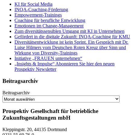
KI für Social Media
INQA-Coaching-Förderung
Empowerment-Trainings
Coaching für berufliche Entwicklung
Emotionen im Change-Management
Zum diversitätssensiblen Umgang mit KI in Unternehmen
Gefördert in die digitale Zukunft: INQA-Coaching für KMU
Diversitätsentwicklung ist kein Sprint. Ein Gespräch mit Dr.
Luise Hilmers vom Deutschen Roten Kreuz über Sinn und
Wirkung von Diversity-Trainings
Initiative „FRAUEN unternehmen“
„Insights & Impulse“ Abonnieren Sie hier den neuen
Prospektiv Newsletter
Beitragsarchiv
Beitragsarchiv
Prospektiv Gesellschaft für betriebliche
Zukunftsgestaltungen mbH
Kleppingstr. 20, 44135 Dortmund
0231 55 69 76-0